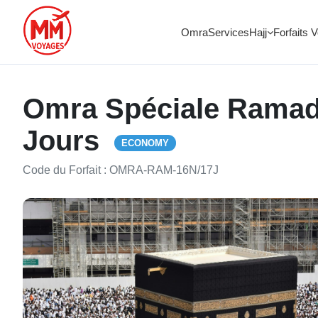
Omra
Services
Hajj
Forfaits 
Omra Spéciale Ramada
Jours
ECONOMY
Code du Forfait : OMRA-RAM-16N/17J