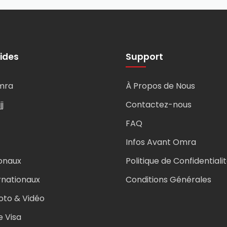
ides
Support
Omra
À Propos de Nous
j
Contactez-nous
FAQ
Infos Avant Omra
onaux
Politique de Confidentiali
rnationaux
Conditions Générales
oto & Vidéo
e Visa