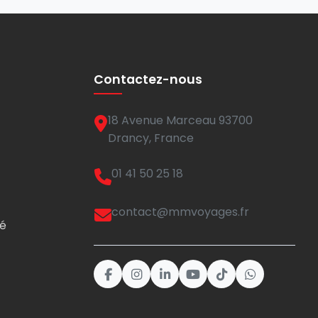
Contactez-nous
18 Avenue Marceau 93700
Drancy, France
01 41 50 25 18
contact@mmvoyages.fr
té