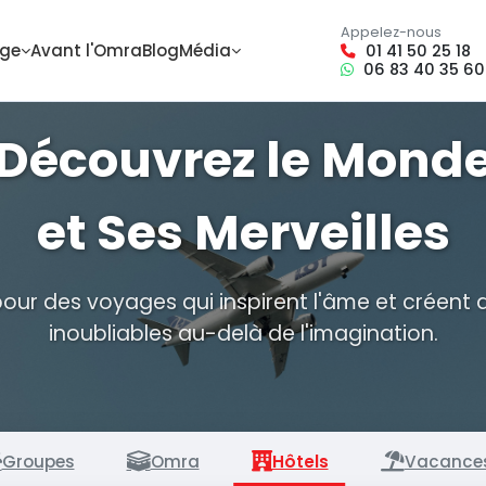
Appelez-nous
age
Avant l'Omra
Blog
Média
01 41 50 25 18
06 83 40 35 60
Découvrez le Mond
et Ses Merveilles
ur des voyages qui inspirent l'âme et créent 
inoubliables au-delà de l'imagination.
Groupes
Omra
Hôtels
Vacance