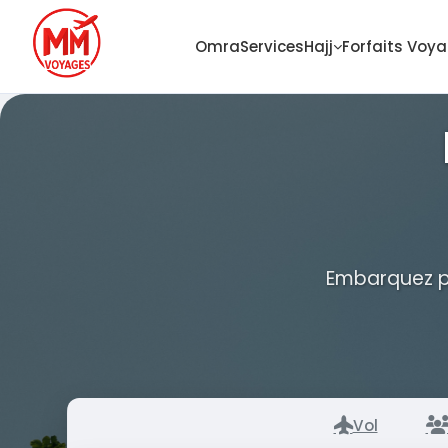
Omra
Services
Hajj
Forfaits Voy
Embarquez po
Vol