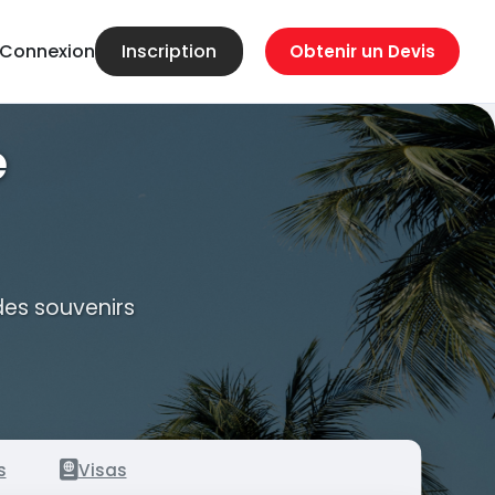
Connexion
Inscription
Obtenir un Devis
e
des souvenirs
s
Visas