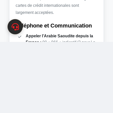
cartes de crédit internationales sont
largement acceptées.
Téléphone et Communication
Appeler l'Arabie Saoudite depuis la
France :
00 + 966 + indicatif (2 pour La
Mecque, 4 pour Médine) + numéro.
Appeler la France depuis l'Arabie
Saoudite :
00 + 33 + numéro (sans le 0
initial).
Décalage Horaire
Le décalage est de
+2 heures en hiver
et
+1
heure en été
par rapport à la France.